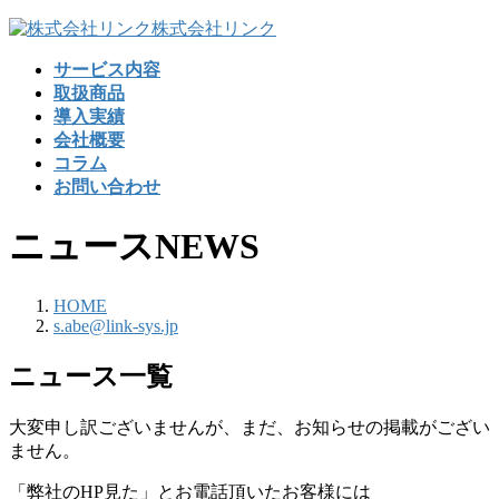
コ
ナ
株式会社リンク
ン
ビ
サービス内容
テ
ゲ
取扱商品
ン
ー
導入実績
ツ
シ
会社概要
へ
ョ
コラム
ス
ン
お問い合わせ
キ
に
ッ
移
ニュース
NEWS
プ
動
HOME
s.abe@link-sys.jp
ニュース一覧
大変申し訳ございませんが、まだ、お知らせの掲載がござい
ません。
「弊社のHP見た」とお電話頂いたお客様には