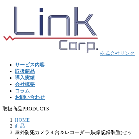
コ
ナ
ン
ビ
テ
ゲ
ン
ー
ツ
シ
へ
ョ
ス
ン
キ
に
株式会社リンク
ッ
移
サービス内容
プ
動
取扱商品
導入実績
会社概要
コラム
お問い合わせ
取扱商品
PRODUCTS
HOME
商品
屋外防犯カメラ４台＆レコーダー(映像記録装置)セッ
ト